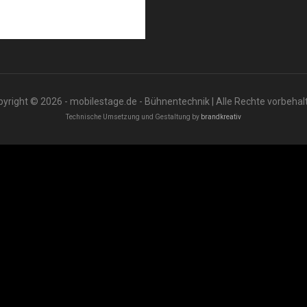
yright © 2026 - mobilestage.de - Bühnentechnik | Alle Rechte vorbehal
Technische Umsetzung und Gestaltung by
brandkreativ