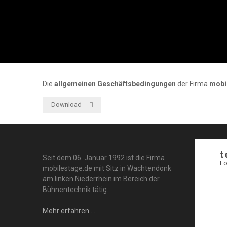
Die
allgemeinen Geschäftsbedingungen
der Firma
mobi
Download
t
Seit dem 06. Januar 1992 ist die Firma
Fo
mobilestage.de mit Sitz in Wachtendonk
am linken Niederrhein im Bereich der
Bühnentechnik tätig.
Mehr erfahren ...