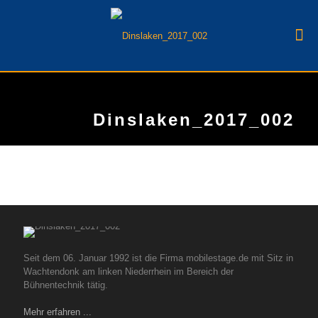
Dinslaken_2017_002
Seit dem 06. Januar 1992 ist die Firma mobilestage.de mit Sitz in
Wachtendonk am linken Niederrhein im Bereich der
Bühnentechnik tätig.
Mehr erfahren ...