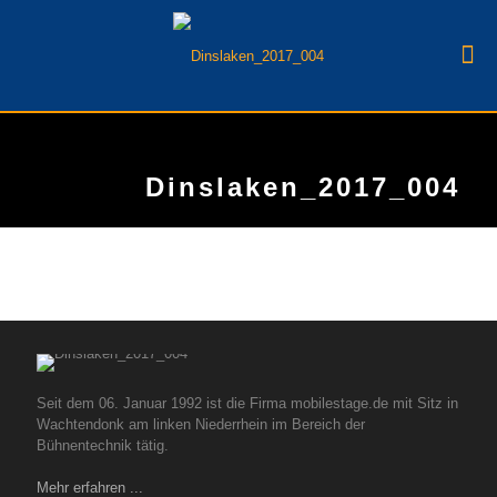
Dinslaken_2017_004
Seit dem 06. Januar 1992 ist die Firma mobilestage.de mit Sitz in
Wachtendonk am linken Niederrhein im Bereich der
Bühnentechnik tätig.
Mehr erfahren ...