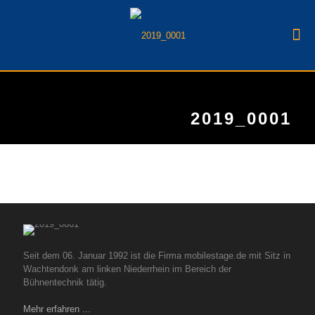
2019_0001
Seit dem 06. Januar 1992 ist die Firma mobilestage.de mit Sitz in
Wachtendonk am linken Niederrhein im Bereich der
Bühnentechnik tätig.
Mehr erfahren ...