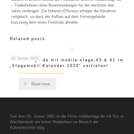
– Trailerbühnen ohne Beanstandungen für die nächsten drei
Jahre verlängert. Zur höheren Effizienz erfolgte die Abnahme
zeitgleich, so dass der Aufbau auf dem Firmengelände
kurzzeitig dem eines Festivals ähnelte.
Related posts
20. Januar 2020
mobilestage.de mit mobile-stage-43 & 61 im
„Stagemobil-Kalender 2020“ vertreten!
Read more
Seit dem 06. Januar 1992 ist die Firma mobilestage.de mit Sitz in
Wachtendonk am linken Niederrhein im Bereich der
Bühnentechnik tätig.