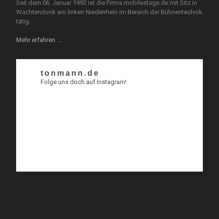
Seit dem 06. Januar 1992 ist die Firma mobilestage.de mit Sitz in
Wachtendonk am linken Niederrhein im Bereich der Bühnentechnik
tätig.
Mehr erfahren ...
tonmann.de
Folge uns doch auf Instagram!