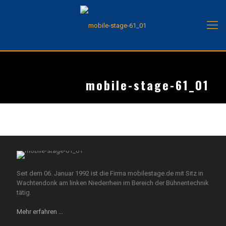
mobile-stage-61_01
Seit dem 06. Januar 1992 ist die Firma mobilestage.de mit Sitz in
Wachtendonk am linken Niederrhein im Bereich der Bühnentechnik
tätig.
Mehr erfahren ...