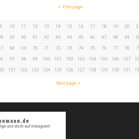
Prev page
9
10
11
12
13
14
15
16
17
18
19
20
2
38
39
40
41
42
43
44
45
46
47
48
49
5
67
68
69
70
71
72
73
74
75
76
77
78
7
96
97
98
99
100
101
102
103
104
105
106
107
1
20
121
122
123
124
125
126
127
128
129
130
131
1
Next page
onmann.de
lge uns doch auf Instagram!