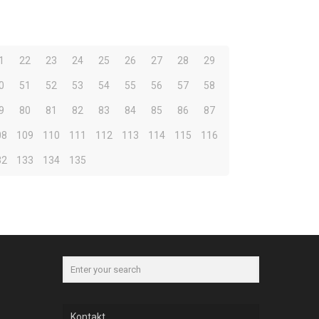
1
22
23
24
25
26
27
28
29
0
51
52
53
54
55
56
57
58
9
80
81
82
83
84
85
86
87
08
109
110
111
112
113
114
115
116
32
133
134
135
Kontakt