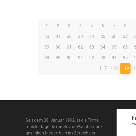
1
2
3
4
5
6
7
8
30
31
32
33
34
35
36
37
59
60
61
62
63
64
65
66
88
89
90
91
92
93
94
95
117
118
119
1
t
Seit dem 06. Januar 1992 ist die Firma
Fo
mobilestage.de mit Sitz in Wachtendonk
am linken Niederrhein im Bereich der