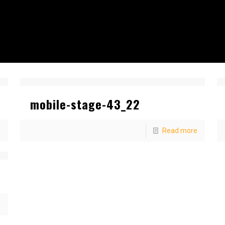
mobile-stage-43_22
e
Read more
e