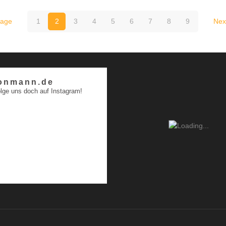
page
1
2
3
4
5
6
7
8
9
Nex
onmann.de
lge uns doch auf Instagram!