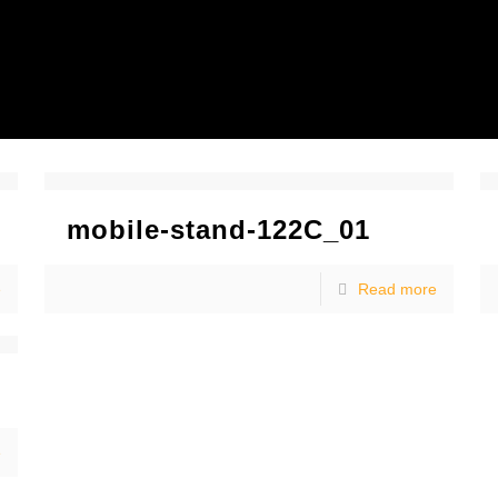
mobile-stand-122C_01
e
Read more
e