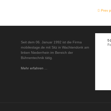
Prev 
t
Seit dem 06. Januar 1992 ist die Firma
Fo
mobilestage.de mit Sitz in Wachtendonk am
linken Niederrhein im Bereich der
Bühnentechnik tätig.
Mehr erfahren ...