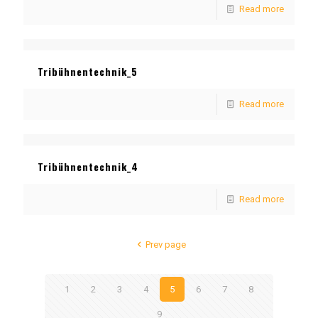
Read more
Tribühnentechnik_5
Read more
Tribühnentechnik_4
Read more
Prev page
1
2
3
4
5
6
7
8
9