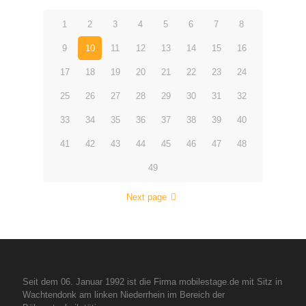
1
2
3
4
5
6
7
8
9
10
11
12
13
14
15
16
17
18
19
20
21
22
23
24
25
26
27
28
29
30
31
32
33
34
35
36
37
38
39
40
41
42
43
44
45
46
47
48
49
Next page
Seit dem 06. Januar 1992 ist die Firma mobilestage.de mit Sitz in
Wachtendonk am linken Niederrhein im Bereich der