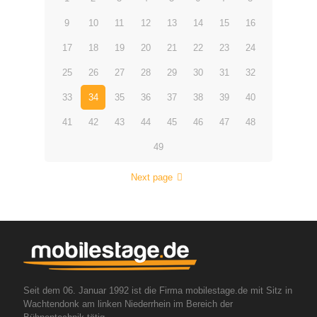
9
10
11
12
13
14
15
16
17
18
19
20
21
22
23
24
25
26
27
28
29
30
31
32
33
34
35
36
37
38
39
40
41
42
43
44
45
46
47
48
49
Next page
Seit dem 06. Januar 1992 ist die Firma mobilestage.de mit Sitz in
Wachtendonk am linken Niederrhein im Bereich der