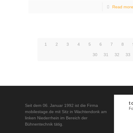
Read mor
1
2
3
4
5
6
7
8
30
31
32
33
t
Seit dem 06. Januar 1992 ist die Firma
Fo
mobilestage.de mit Sitz in Wachtendonk am
linken Niederrhein im Bereich der
Bühnentechnik tätig.