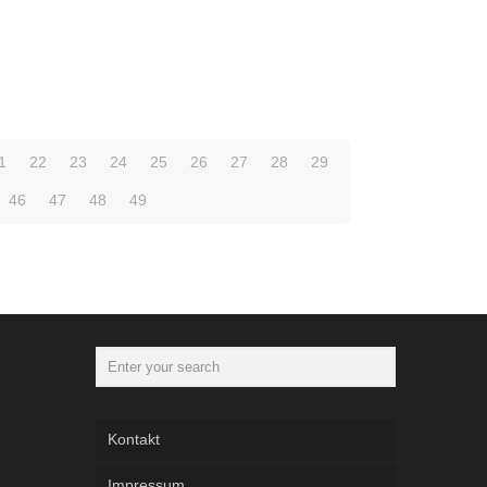
1
22
23
24
25
26
27
28
29
46
47
48
49
Kontakt
Impressum