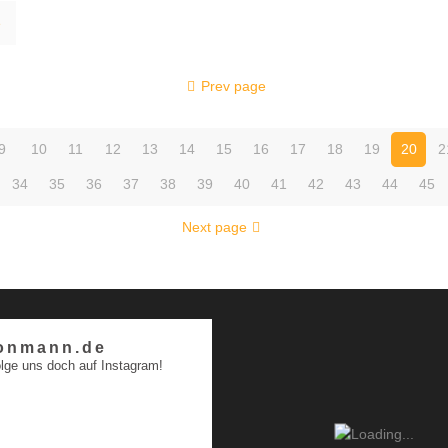
e
Prev page
9
10
11
12
13
14
15
16
17
18
19
20
2
34
35
36
37
38
39
40
41
42
43
44
45
Next page
onmann.de
lge uns doch auf Instagram!