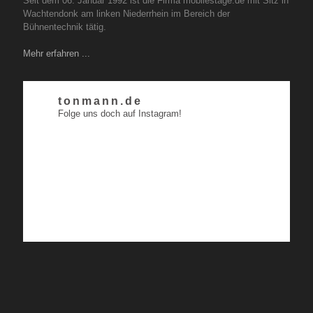
Seit dem 06. Januar 1992 ist die Firma mobilestage.de mit Sitz in
Wachtendonk am linken Niederrhein im Bereich der
Bühnentechnik tätig.
Mehr erfahren ...
tonmann.de
Folge uns doch auf Instagram!