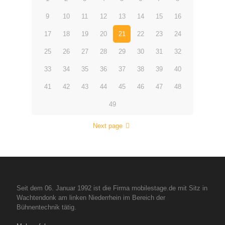
9
10
11
12
13
14
15
16
17
18
19
20
21
22
23
24
25
26
27
28
29
30
31
32
33
34
35
36
37
38
39
40
41
42
43
44
45
46
47
48
49
Next page
Seit dem 06. Januar 1992 ist die Firma mobilestage.de mit Sitz in
Wachtendonk am linken Niederrhein im Bereich der
Bühnentechnik tätig.