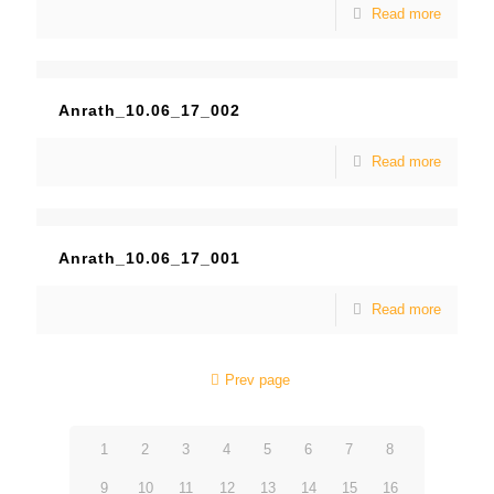
Read more
Anrath_10.06_17_002
Read more
Anrath_10.06_17_001
Read more
Prev page
1
2
3
4
5
6
7
8
9
10
11
12
13
14
15
16