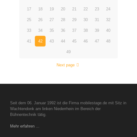
17
18
19
20
21
22
23
24
25
26
27
28
29
30
31
32
33
34
35
36
37
38
39
40
41
42
43
44
45
46
47
48
49
Next page
Seit dem 06. Januar 1992 ist die Firma mobilestage.de mit Sitz in
Wachtendonk am linken Niederrhein im Bereich der
Bühnentechnik tätig.
Mehr erfahren ...